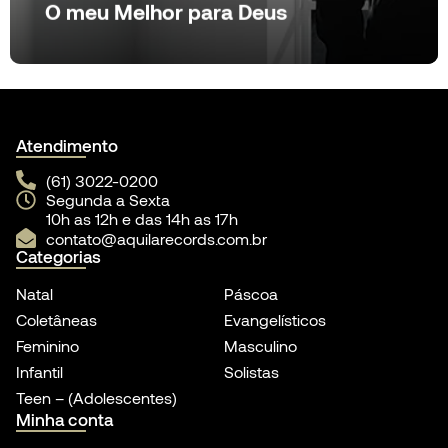
O meu Melhor para Deus
Ver produto
Atendimento
(61) 3022-0200
Segunda a Sexta
10h as 12h e das 14h as 17h
contato@aquilarecords.com.br
Categorias
Natal
Páscoa
Coletâneas
Evangelísticos
Feminino
Masculino
Infantil
Solistas
Teen – (Adolescentes)
Minha conta