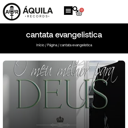
0
cantata evangelistica
Início
/
Página
/ cantata evangelistica
O meu Melhor para Deus