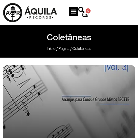
0
Coletâneas
Início
/
Página
/ Coletâneas
Collection Vol. 3