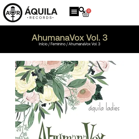
0
AhumanaVox Vol. 3
Início
/
Feminino
/ AhumanaVox Vol. 3