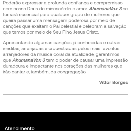
Poderão expressar a profunda confiança e compromisso
com nosso Deus de misericórdia e amor.
AhumanaVox 3
se
tornará essencial para qualquer grupo de mulheres que
queira passar uma mensagem poderosa por meio de
canções que exaltam o Pai celestial e celebram a salvação
que temos por meio de Seu Filho, Jesus Cristo.
Apresentando algumas canções já conhecidas e outras
inéditas, arranjadas e orquestradas pelos mais favoritos
arranjadores da música coral da atualidade, garantimos
que
AhumanaVox 3
tem o poder de causar uma impressão
duradoura e impactante nos corações das mulheres que
irão cantar e, também, da congregação.
Vittor Borges
Atendimento