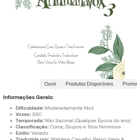
Informações
Ouvir
Produtos Disponíveis
Promoç
Informações Gerais:
Dificuldade:
Moderadamente Fácil
Vozes:
SSC
Temporada:
Não Sazonal (Qualquer Época do ano)
Classificação:
Coros, Grupos e Trios Femininos
Estilo:
Variado
Traduzida por:
Waldenir Carvalho, Remo Vieira &