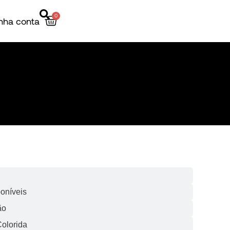
0
nha conta
̃es
oníveis
ão
olorida