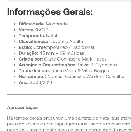
Informações Gerais:
Dificuldade:
Moderada
Vozes:
SSCTB
Temporada:
Natal
Classificação:
Jovem e Adulto
Estilo:
Contemporâneo / Tradicional
Duração:
45 min. – 09 músicas
Criada por:
Claire Cloninger e Mark Hayes
Arranjos e Orquestrações:
David T. Clydesdale
Traduzida por:
Remo Vieira & Vittor Borges
Narrada por:
Noemar Queiroz e Waldenir Carvalho
Ano:
2008/2014
Apresentação
Há tempo, corais procuram uma cantata de Natal que aten
por algo solene e com linguagem atual, onde a mensagem t
pode ser utilizada tanto para os corais, sejam eles de jov