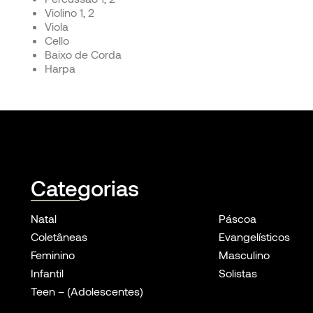
Violino 1, 2
Viola
Cello
Baixo de Corda
Harpa
Categorias
Natal
Páscoa
Coletâneas
Evangelísticos
Feminino
Masculino
Infantil
Solistas
Teen – (Adolescentes)