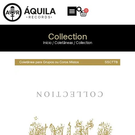
0
Collection
Início
/
Coletâneas
/ Collection