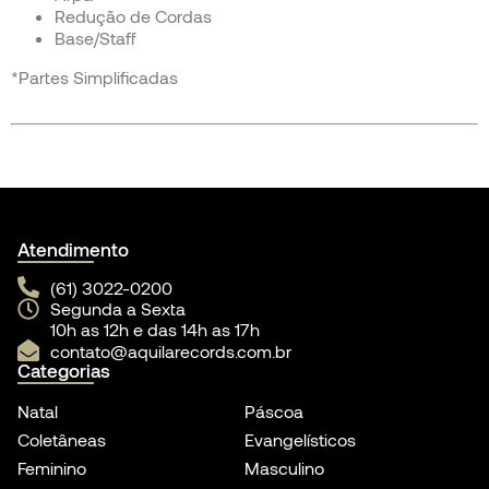
Redução de Cordas
Base/Staff
*Partes Simplificadas
Atendimento
(61) 3022-0200
Segunda a Sexta
10h as 12h e das 14h as 17h
contato@aquilarecords.com.br
Categorias
Natal
Páscoa
Coletâneas
Evangelísticos
Feminino
Masculino