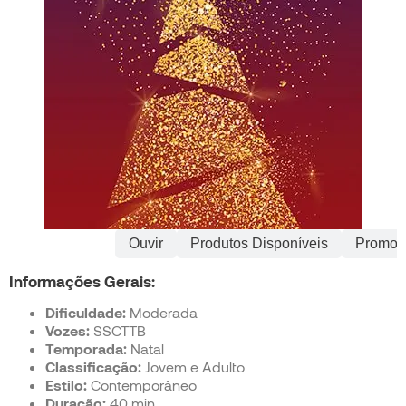
Informações
Ouvir
Produtos Disponíveis
Promoç
Informações Gerais:
Dificuldade:
Moderada
Vozes:
SSCTTB
Temporada:
Natal
Classificação:
Jovem e Adulto
Estilo:
Contemporâneo
Duração:
40 min.