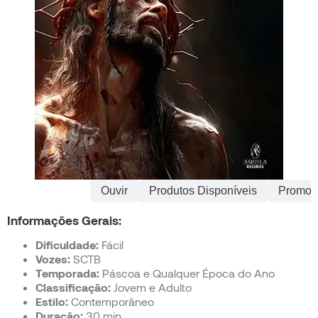
Informações
Ouvir
Produtos Disponíveis
Promoç
Informações Gerais:
Dificuldade:
Fácil
Vozes:
SCTB
Temporada:
Páscoa e Qualquer Época do Ano
Classificação:
Jovem e Adulto
Estilo:
Contemporâneo
Duração:
30 min.