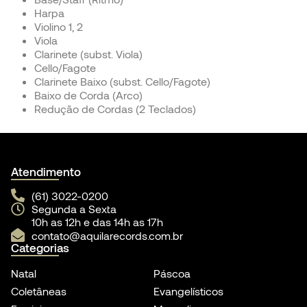
Harpa
Violino 1, 2
Viola
Clarinete (subst. Viola)
Cello/Fagote
Clarinete Baixo (subst. Cello/Fagote)
Baixo de Corda (Arco)
Redução de Cordas (2 Teclados)
Atendimento
(61) 3022-0200
Segunda a Sexta
10h as 12h e das 14h as 17h
contato@aquilarecords.com.br
Categorias
Natal
Páscoa
Coletâneas
Evangelísticos