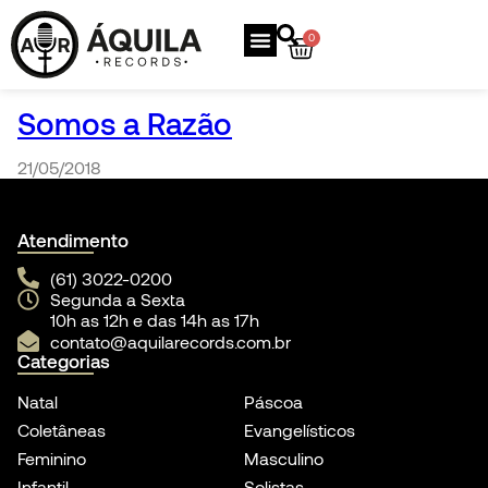
0
Somos a Razão
21/05/2018
Atendimento
(61) 3022-0200
Segunda a Sexta
10h as 12h e das 14h as 17h
contato@aquilarecords.com.br
Categorias
Natal
Páscoa
Coletâneas
Evangelísticos
Feminino
Masculino
Infantil
Solistas